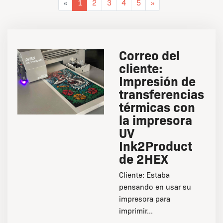
«
1
2
3
4
5
»
Correo del
cliente:
Impresión de
transferencias
térmicas con
la impresora
UV
Ink2Product
de 2HEX
Cliente: Estaba
pensando en usar su
impresora para
imprimir...