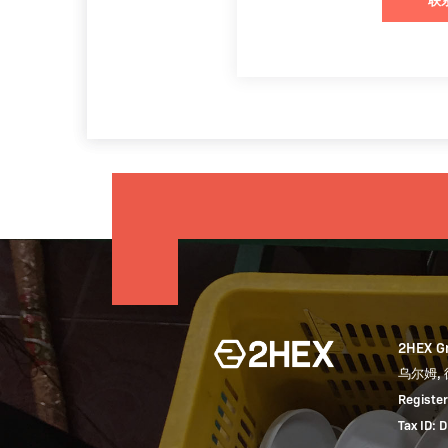
2HEX 
乌尔姆,
Registe
Tax ID: