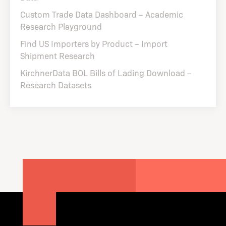
Custom Trade Data Dashboard – Academic
Research Playground
Find US Importers by Product – Import
Shipment Research
KirchnerData BOL Bills of Lading Download –
Research Datasets