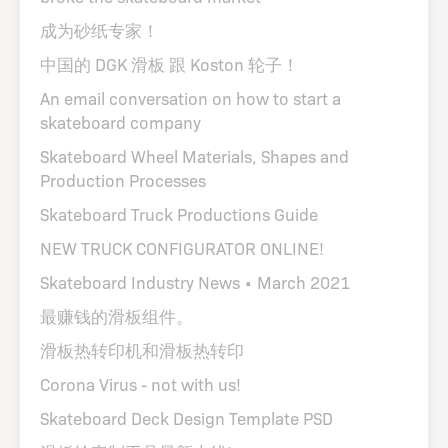
成为砂纸专家！
中国的 DGK 滑板 跟 Koston 轮子！
An email conversation on how to start a
skateboard company
Skateboard Wheel Materials, Shapes and
Production Processes
Skateboard Truck Productions Guide
NEW TRUCK CONFIGURATOR ONLINE!
Skateboard Industry News • March 2021
最赚钱的滑板组件。
滑板热转印机和滑板热转印
Corona Virus - not with us!
Skateboard Deck Design Template PSD