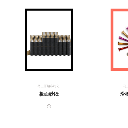
马上开始客制化!
马
板面砂纸
滑