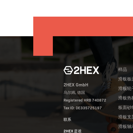
样品
滑板板
2HEX GmbH
滑板轮
乌尔姆, 德国
滑板热
Registered HRB 740872
板面砂
Tax ID: DE335725197
滑板支
联系
滑板轴
2HEX 是谁