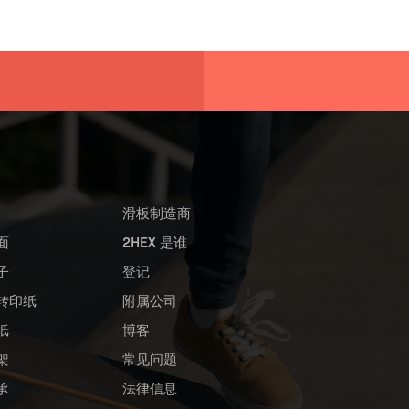
滑板制造商
面
2HEX 是谁
子
登记
转印纸
附属公司
纸
博客
架
常见问题
承
法律信息