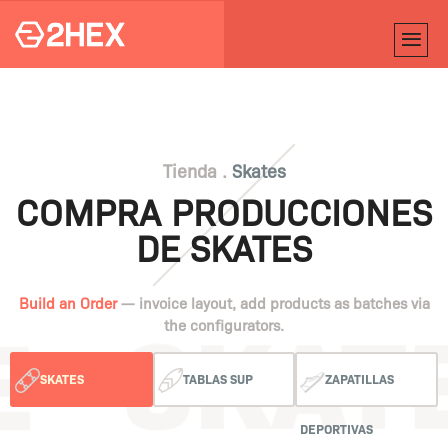
Tienda .
Skates
COMPRA PRODUCCIONES
DE SKATES
Build an Order
— invoice layout, add products as batches via
the configurators.
SKATES
TABLAS SUP
ZAPATILLAS
DEPORTIVAS