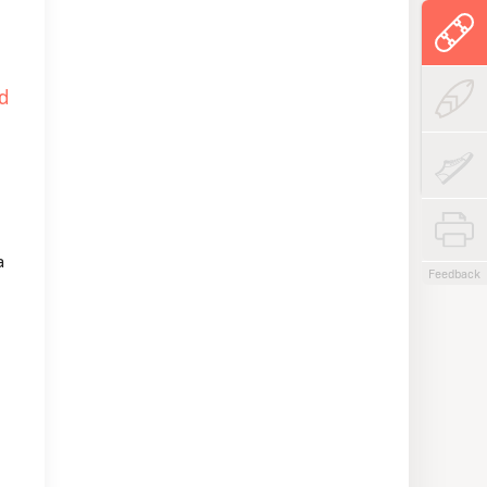
rd
a
Feedback