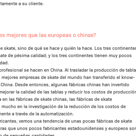
tamente a su cliente.
es mejores que las europeas o chinas?
skate, sino de qué se hace y quién la hace. Los tres continente
ate de pésima calidad; y los tres continentes tienen muy pocos
idad.
 profesional se hacen en China. Al trasladar la producción de tabl
as mejores empresas de skate del mundo han transferido el know-
 China. Desde entonces, algunas fábricas chinas han invertido
ejorar la calidad de las tablas y reducir los costos de producció
en las fábricas de skate chinas, las fábricas de skate
 mucho en la investigación de la reducción de los costos de
ente a través de la automatización.
abricantes, vemos una tendencia de unas pocas fábricas de skate
ntras que unos pocos fabricantes estadounidenses y europeos so
tro de pequeñas cantidades.