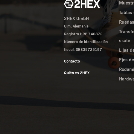
Muestr
Tablas 
2HEX GmbH
Ruedas
Ulm, Alemania
Transf
Registro HRB 740872
skate
Número de identificación
fiscal: DE335725197
Lijas d
Ejes de
Contacto
Rodami
Quién es 2HEX
Hardwa