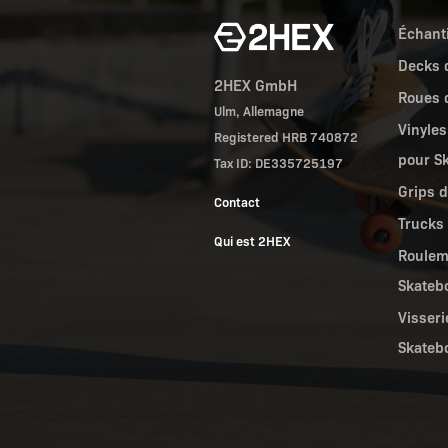
Échanti
Decks 
2HEX GmbH
Roues 
Ulm, Allemagne
Vinyles
Registered HRB 740872
pour S
Tax ID: DE335725197
Grips 
Contact
Trucks
Qui est 2HEX
Roulem
Skateb
Visseri
Skateb