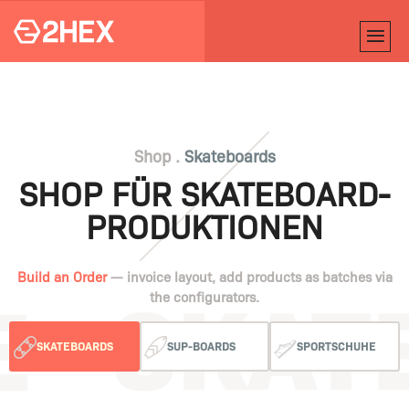
Shop .
Skateboards
SHOP FÜR SKATEBOARD-
PRODUKTIONEN
Build an Order
— invoice layout, add products as batches via
the configurators.
SKATEBOARDS
SUP-BOARDS
SPORTSCHUHE