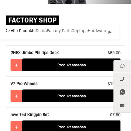
FACTORY SHOP
Alle Produkte
Decks
Factory Parts
Griptape
Hardware
Snowboards
▶
2HEX Jimbo Phillips Deck
$65.00
+
Produkt ansehen
V7 Pro Wheels
$15.00
+
Produkt ansehen
Inverted Kingpin Set
$7.50
+
Produkt ansehen