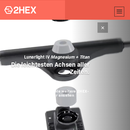
×
Lunarlight IV
Magnesium + Titan
Die leichtesten Achsen aller
Zeiten.
Dieses und viele weitere 2HEX-
Muster ansehen