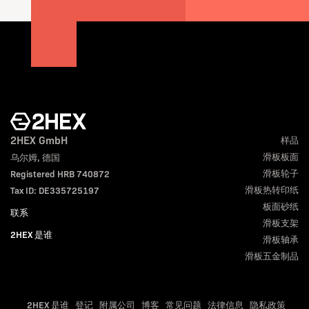
2HEX GmbH
样品
滑板板面
乌尔姆, 德国
滑板轮子
Registered HRB 740872
滑板热转印纸
Tax ID: DE335725197
板面砂纸
联系
滑板支架
2HEX 是谁
滑板轴承
滑板五金制品
2HEX 是谁
登记
附属公司
博客
常见问题
法律信息
隐私政策