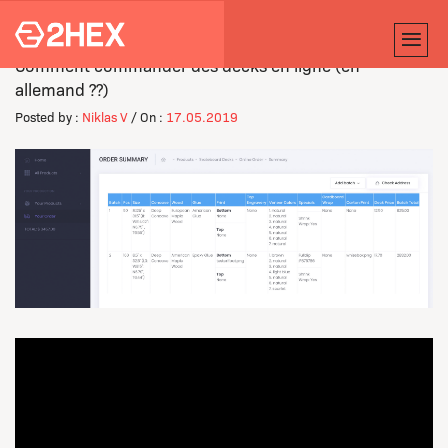
Comment commander des decks en ligne (en
allemand ??)
Posted by :
Niklas V
/ On :
17.05.2019