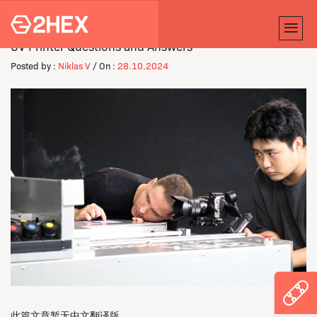
UV Printer Questions and Answers
Posted by :
Niklas V
/ On :
28.10.2024
此篇文章暂无中文翻译版。