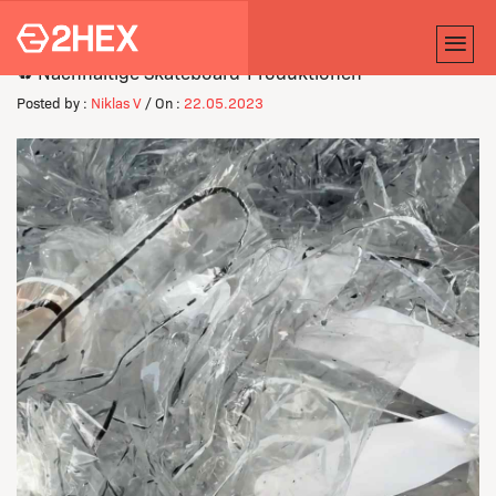
♻️ Nachhaltige Skateboard-Produktionen
Posted by :
Niklas V
/ On :
22.05.2023