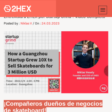
Entrevista a 2HEX por Startup Grind ?️ Video Completo
Posted by :
Niklas V
/ On :
24.03.2023
¡Compañeros dueños de negocios
de skateboard!