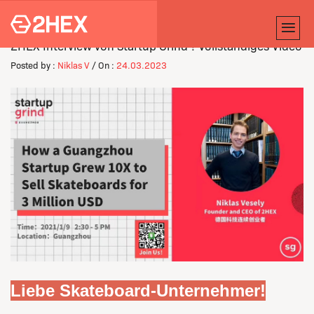
2HEX Interview von Startup Grind ?️ Vollständiges Video
Posted by :
Niklas V
/ On :
24.03.2023
Liebe Skateboard-Unternehmer!